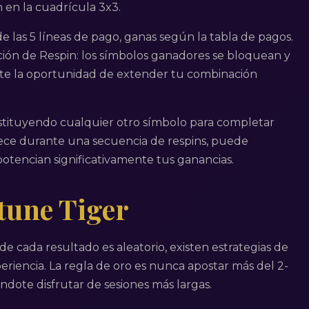
 en la cuadrícula 3x3.
de las 5 líneas de pago, ganas según la tabla de pagos.
ción de Respin: los símbolos ganadores se bloquean y
ote la oportunidad de extender tu combinación
ustituyendo cualquier otro símbolo para completar
ece durante una secuencia de respins, puede
otencian significativamente tus ganancias.
tune Tiger
 cada resultado es aleatorio, existen estrategias de
riencia. La regla de oro es nunca apostar más del 2-
éndote disfrutar de sesiones más largas.