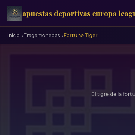
apuestas deportivas europa leag
Inicio
Tragamonedas
Fortune Tiger
El tigre de la for