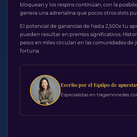
bloquean y los respins continúan, con la posibil
genera una adrenalina que pocos otros slots pu
El potencial de ganancias de hasta 2,500x tu a
pueden resultar en premios significativos. His
pesos en miles circulan en las comunidades de ju
fortuna.
Escrito por el Equipo de apuesta
Especialistas en tragamonedas con