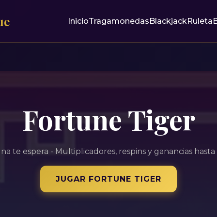
ue
Inicio
Tragamonedas
Blackjack
Ruleta
Fortune Tiger
tuna te espera - Multiplicadores, respins y ganancias hast
JUGAR FORTUNE TIGER